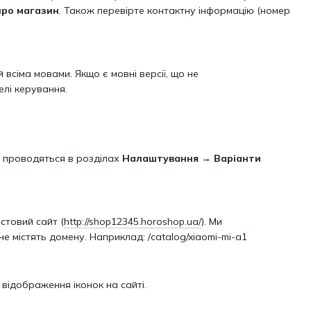
про магазин
. Також перевірте контактну інформацію (номер
всіма мовами. Якщо є мовні версії, що не
елі керування.
я проводяться в розділах
Налаштування → Варіанти
стовий сайт (
http://shop12345.horoshop.ua/
). Ми
не містять домену. Наприклад: /catalog/xiaomi-mi-a1
відображення іконок на сайті.