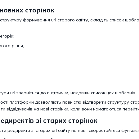
сновних сторінок
структуру формування url старого сайту, складіть список шабло
егорій;
гого рівня;
ри url зверніться до підтримки, надавши список цих шаблонів.
ості платформи дозволяють повністю відтворити структуру стар
и відвідувачів на нові сторінки, коли вони намагаються перейт
директів зі старих сторінок
и редиректи зі старих url сайту на нові, скористайтеся функціє