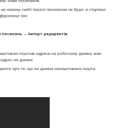
ня, нове посилання,
 на новому сайті такого посилання не буде, а сторінка
оформлено так:
 посилань → Імпорт редиректів
.
аштовані поштові адреси на робочому домені, вам
-адрес на домені.
ідомте про те, що на домені налаштована пошта.