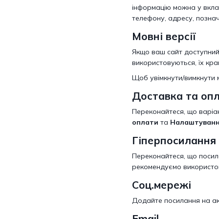
інформацію можна у вкл
телефону, адресу, позначк
Мовні версії
Якщо ваш сайт доступний 
використовуються, їх кра
Щоб увімкнути/вимкнути мо
Доставка та оп
Переконайтеся, що варіа
оплати
та
Налаштуванн
Гіперпосилання
Переконайтеся, що посилан
рекомендуємо використовув
Соц.мережі
Додайте посилання на акт
Email