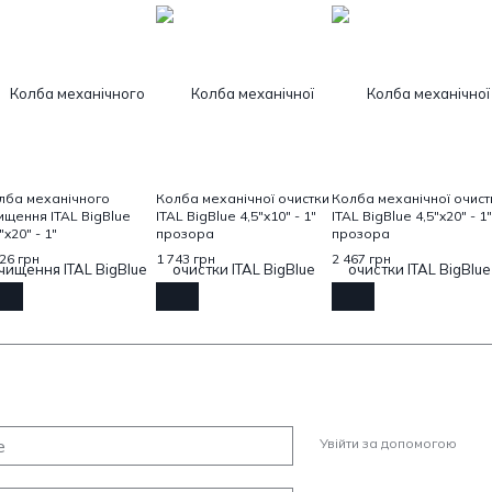
лба механічного
Колба механічної очистки
Колба механічної очист
ищення ITAL ВigВlue
ITAL ВigВlue 4,5"x10" - 1"
ITAL BigBlue 4,5"x20" - 1"
"x20" - 1"
прозора
прозора
26 грн
1 743 грн
2 467 грн
Увійти за допомогою