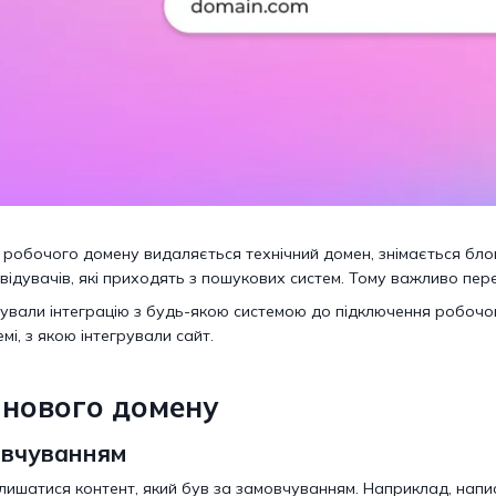
 робочого домену видаляється технічний домен, знімається блок
відувачів, які приходять з пошукових систем. Тому важливо пер
вали інтеграцію з будь-якою системою до підключення робочого
мі, з якою інтегрували сайт.
 нового домену
овчуванням
ишатися контент, який був за замовчуванням. Наприклад, напис