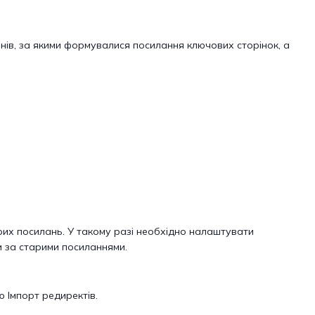
нів, за якими формувалися посилання ключових сторінок, а
их посилань. У такому разі необхідно налаштувати
и за старими посиланнями.
ю Імпорт редиректів.