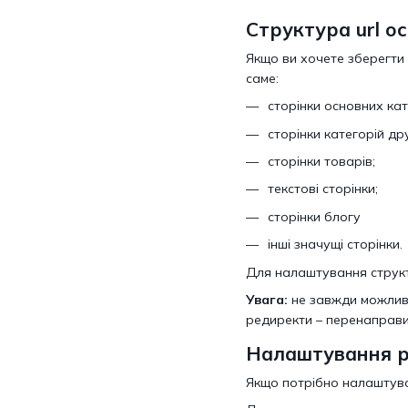
Структура url о
Якщо ви хочете зберегти 
саме:
сторінки основних кат
сторінки категорій дру
сторінки товарів;
текстові сторінки;
сторінки блогу
інші значущі сторінки.
Для налаштування структу
Увага:
не завжди можлив
редиректи – перенаправит
Налаштування ре
Якщо потрібно налаштуват