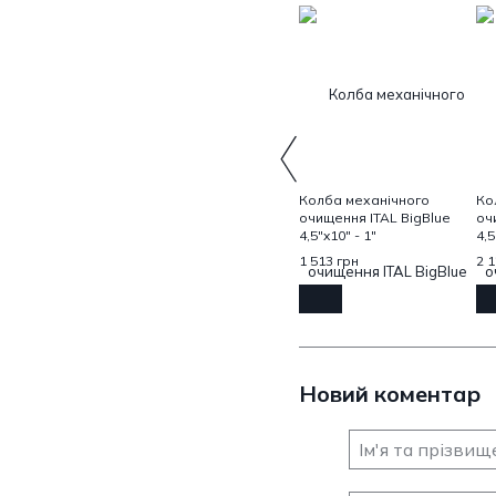
Колба механічного
Ко
очищення ITAL ВigВlue
оч
4,5"x10" - 1"
4,5
1 513 грн
2 1
Новий коментар