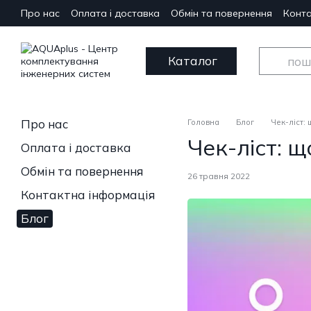
Перейти до основного контенту
Про нас
Оплата і доставка
Обмін та повернення
Конта
Каталог
Про нас
Головна
Блог
Чек-ліст:
Чек-ліст: 
Оплата і доставка
Обмін та повернення
26 травня 2022
Контактна інформація
Блог