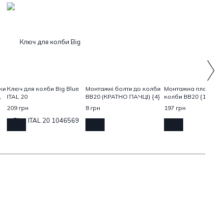
ки
Ключ для колби Big Blue
Монтажні болти до колби
Монтажна пластин
,
ITAL 20
ВВ20 (КРАТНО ПАЧЦІ) {4}
колби ВВ20 {1}
209 грн
8 грн
197 грн