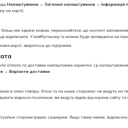
адці
Налаштування → Загальні налаштування → Інформація 
у на карті).
більш ніж однією мовою, переконайтеся, що контент заповнений 
ще відключити. У майбутньому їх можна буде активувати на пан
вні версії, зверніться до підтримки.
лата
нти оплати та доставки налаштовані коректно. Ці налаштуванн
я → Варіанти доставки
.
ня в описі товару, блозі та на інших сторінках. не ведуть на те
ати відносні посилання, які ведуть відлік від кореня сайту та 
уальні сторінки ваших соцмереж. Якщо таких немає, відключіть 