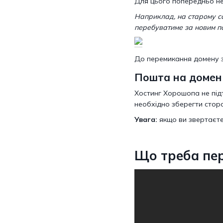
Для цього попередньо не
Наприклад, на старому сай
перебуватиме за новим по
До перемикання домену з
Пошта на домен
Хостинг Хорошопа не під
необхідно зберегти сторо
Увага:
якщо ви звертаєте
Що треба пер