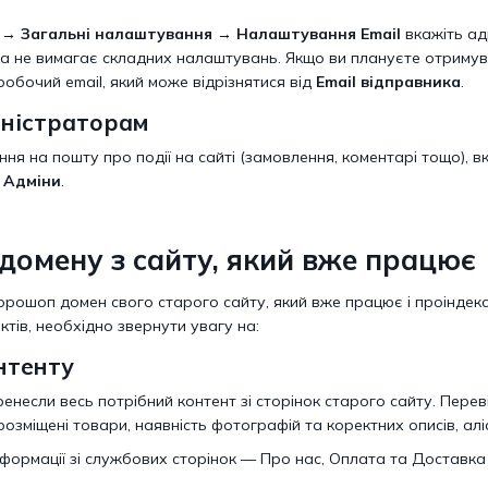
→ Загальні налаштування → Налаштування Email
вкажіть ад
ка не вимагає складних налаштувань. Якщо ви плануєте отримуват
робочий email, який може відрізнятися від
Email відправника
.
іністраторам
ня на пошту про події на сайті (замовлення, коментарі тощо), 
 Адміни
.
домену з сайту, який вже працює
орошоп домен свого старого сайту, який вже працює і проіндек
ктів, необхідно звернути увагу на:
нтенту
енесли весь потрібний контент зі сторінок старого сайту. Пере
розміщені товари, наявність фотографій та коректних описів, ал
формації зі службових сторінок — Про нас, Оплата та Доставка 