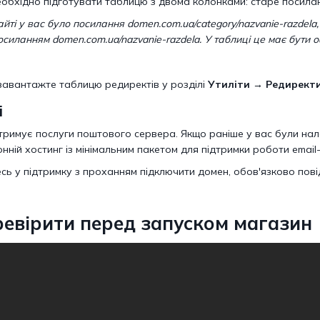
обхідно підготувати таблицю з двома колонками: старе посилан
ті у вас було посилання domen.com.ua/category/nazvanie-razdela,
силанням domen.com.ua/nazvanie-razdela. У таблиці це має бути 
авантажте таблицю редиректів у розділі
Утиліти → Редиректи
і
тримує послуги поштового сервера. Якщо раніше у вас були нал
нній хостинг із мінімальним пакетом для підтримки роботи email
сь у підтримку з проханням підключити домен, обов'язково пов
евірити перед запуском магазин