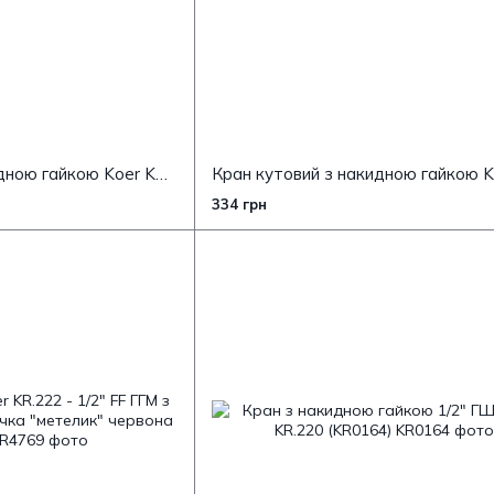
Кран кутовий з накидною гайкою Koer KR.223 - 1/2" ГГБ (KR4773)
334 грн