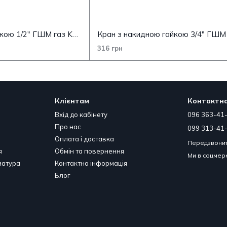
Кран з накидною гайкою 1/2" ГШМ газ Koer KR.220.G (KR0166)
316 грн
Клієнтам
Контактна
Вхід до кабінету
096 363-41
Про нас
099 313-41
Оплата і доставка
Передзвонит
я
Обмін та повернення
Ми в соцме
матура
Контактна інформація
Блог