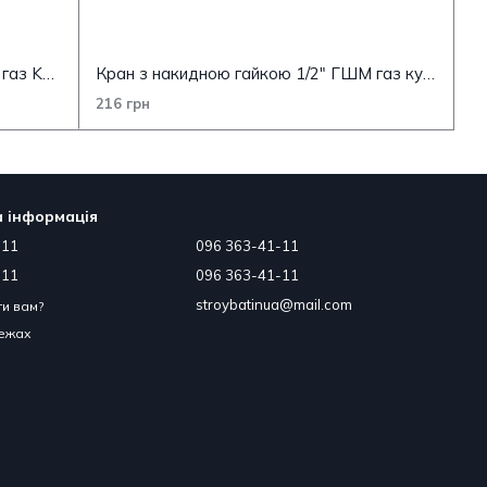
Кран з накидною гайкою 3/4" ГШМ газ Koer KR.220.G (KR0167)
Кран з накидною гайкою 1/2" ГШМ газ кутовий Koer KR.221.G (KR0168)
216 грн
 інформація
-11
096 363-41-11
-11
096 363-41-11
stroybatinua@mail.com
и вам?
режах