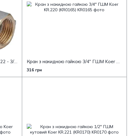
Кран із накидною гайкою Koer KR.222 - 3/4" ГГБ (KR4770)
Кран з накидною гайкою 3/4" ГШМ Koer KR.220 (KR0165)
316 грн