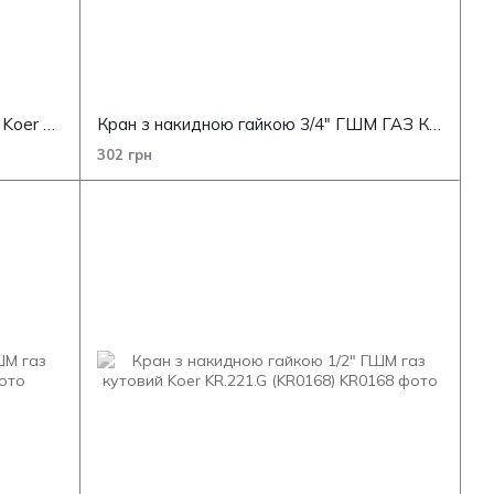
Кран з накидною гайкою 1/2" ГШМ Koer KR.220 (KR0164)
Кран з накидною гайкою 3/4" ГШМ ГАЗ КУТОВИЙ KOER KR.221.G (KR0169)
302 грн