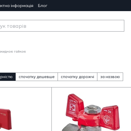
ктна інформація
Блог
накидною гайкою
ярністю
спочатку дешевше
спочатку дорожчі
за назвою