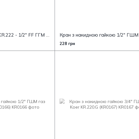
Кран кульовий Koer KR.222 - 1/2" FF ГГМ з накидною гайкою, ручка "метелик" червона (KR4769)
228 грн