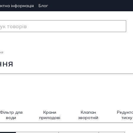
ктна інформація
Блог
ня
ння
Фільтр для
Крани
Клапан
Редукт
води
приладові
зворотній
тиску