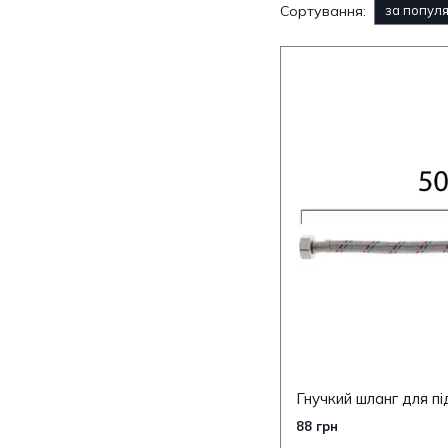
Сортування:
за попул
88 грн