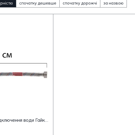
ярністю
спочатку дешевше
спочатку дорожчі
за назвою
Гнучкий шланг для підключення води Гайка 1/2 - Гайка 1/2 (50 см) KOER (KR0254)