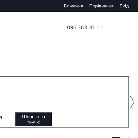
Бажання
Вхід
Порівняння
096 363-41-11
ор
Шланги та
гнучкі
підведення