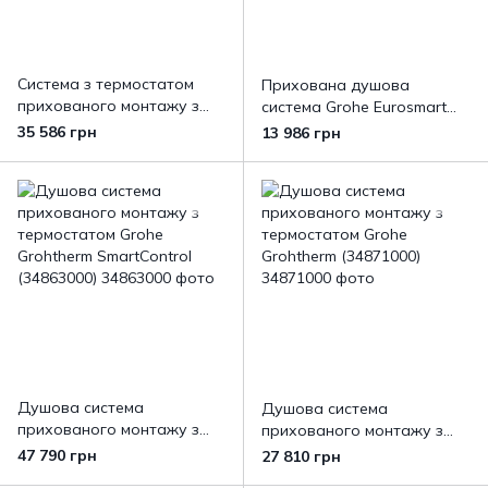
Система з термостатом
Прихована душова
прихованого монтажу з
система Grohe Eurosmart
Rainshower Mono 310 Grohe
New Tempesta 200
35 586 грн
13 986 грн
Grohtherm Душова
(UA25183003)
(34869000)
Душова система
Душова система
прихованого монтажу з
прихованого монтажу з
термостатом Grohe
термостатом Grohe
47 790 грн
27 810 грн
Grohtherm SmartControl
Grohtherm (34871000)