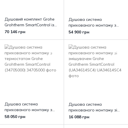
Душовий комплект Grohe
Душова система
Grohtherm SmartControl із
прихованого монтажу з
Rainshower 310 Mono Cube
термостатом Grohe
70 146 грн
54 900 грн
(34865KF0)
Grohtherm SmartControl
(34804000)
Душова система
Душова система
прихованого монтажу з
прихованого монтажу зі
термостатом Grohe
змішувачем Grohe
58 050 грн
16 088 грн
Grohtherm SmartControl
Grohtherm SmartControl
(34705000)
(UA34614SC4)