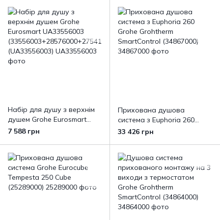
(34863000)
Набір для душу з верхнім
Прихована душова
душем Grohe Eurosmart
система з Euphoria 260
UA33556003
Grohe Grohtherm
7 588 грн
33 426 грн
(33556003+28576000+27541
SmartControl (34867000)
001) (UA33556003)