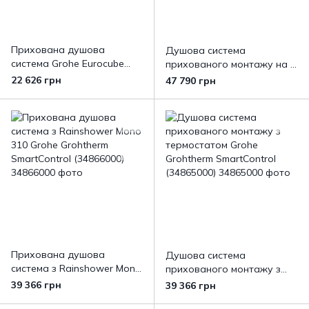
Прихована душова
Душова система
система Grohe Eurocube
прихованого монтажу на 3
Tempesta 250 Cube
виходи з термостатом
22 626 грн
47 790 грн
(25289000)
Grohe Grohtherm
SmartControl (34864000)
Прихована душова
Душова система
система з Rainshower Mono
прихованого монтажу з
310 Grohe Grohtherm
термостатом Grohe
39 366 грн
39 366 грн
SmartControl (34866000)
Grohtherm SmartControl