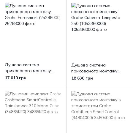
(34865000)
Душова система
Душова система
прихованого монтажу
прихованого монтажу
Grohe Eurosmart (25288000)
Grohe Cubeo з Tempesta
17 010 грн
18 630 грн
250 (1053360000)