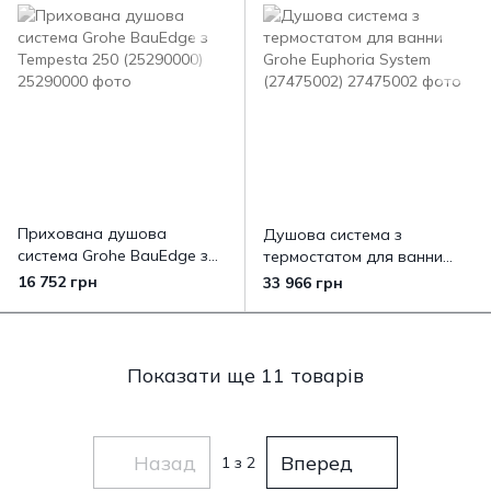
Прихована душова
Душова система з
система Grohe BauEdge з
термостатом для ванни
Tempesta 250 (25290000)
Grohe Euphoria System
16 752 грн
33 966 грн
(27475002)
Показати ще 11 товарів
Назад
Вперед
1
з 2