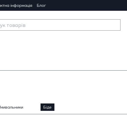
ктна інформація
Блог
Умивальники
Біде