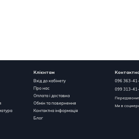
Клієнтам
Контактна
Вхід до кабінету
096 363-41
Про нас
099 313-41
Оплата і доставка
Передзвонит
я
Обмін та повернення
Ми в соцме
матура
Контактна інформація
Блог