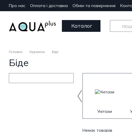
Перейти до основного контенту
Про нас
Оплата і доставка
Обмін та повернення
Конта
Каталог
Головна
Кераміка
Біде
Біде
Унітази
Немає товарів