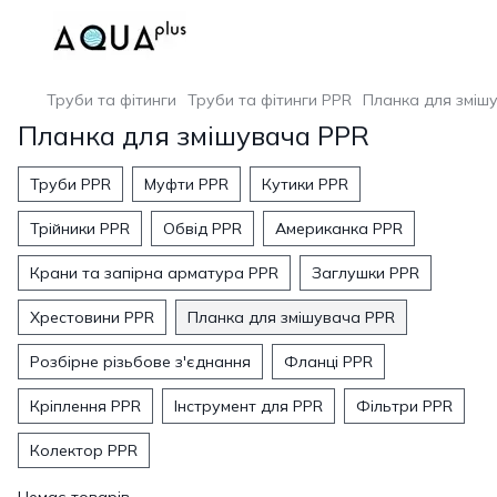
Труби та фітинги
Труби та фітинги PPR
Планка для зміш
Планка для змішувача PPR
Труби PPR
Муфти PPR
Кутики PPR
Трійники PPR
Обвід PPR
Американка PPR
Крани та запірна арматура PPR
Заглушки PPR
Хрестовини PPR
Планка для змішувача PPR
Розбірне різьбове з'єднання
Фланці PPR
Кріплення PPR
Інструмент для PPR
Фільтри PPR
Колектор PPR