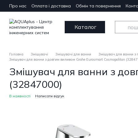
Перейти до основного контенту
Про нас
Оплата і доставка
Обмін та повернення
Конта
Каталог
Головна
Змішувачі
Змішувачі для ванни
Змішувач для ванни з
Змішувач для ванни з довгим виливом Grohe Eurosmart Cosmopolitan (32847
Змішувач для ванни з дов
(32847000)
В наявності
Написати відгук