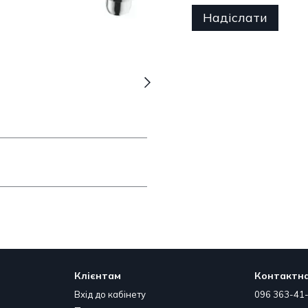
Надіслати
Клієнтам
Контактна
Вхід до кабінету
096 363-41