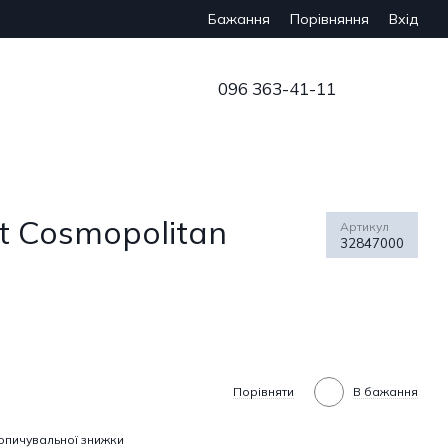
Бажання
Вхід
Порівняння
096 363-41-11
t Cosmopolitan
Артикул
32847000
Порівняти
В бажання
опичувальної знижки