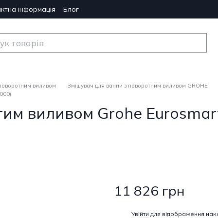
ктна інформація
Блог
 поворотним виливом
Змішувач для ванни з поворотним виливом GROHE
000)
гим виливом Grohe Eurosmar
11 826 грн
%
Увійти
для відображення нак