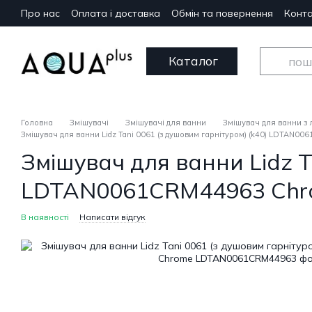
Перейти до основного контенту
Про нас
Оплата і доставка
Обмін та повернення
Конта
Каталог
Головна
Змішувачі
Змішувачі для ванни
Змішувач для ванни з
Змішувач для ванни Lidz Tani 0061 (з душовим гарнітуром) (k40) LDTAN0
Змішувач для ванни Lidz T
LDTAN0061CRM44963 Ch
В наявності
Написати відгук