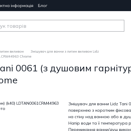
ктна інформація
Блог
 литим виливом
Змішувач для ванни з литим виливом Lidz
061CRM44963 Chrome
ani 0061 (з душовим гарнітур
rome
Змішувач для ванни Lidz Tani
поверхнею з коротким фіксова
на стіну над ванною або в душ
Напір води та її температура
Перемикання ванни/душ викон