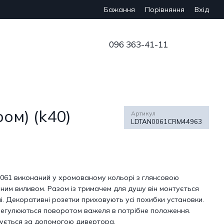
Бажання
Вхід
Порівняння
096 363-41-11
ом) (k40)
Артикул
LDTAN0061CRM44963
 0061 виконаний у хромованому кольорі з глянсовою
ним виливом. Разом із тримачем для душу він монтується
і. Декоративні розетки приховують усі похибки установки.
 регулюються поворотом важеля в потрібне положення.
ується за допомогою дивертора.