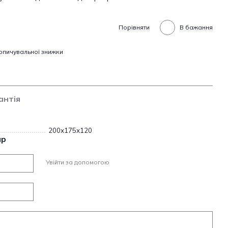
Порівняти
В бажання
опичувальної знижки
антія
200х175х120
ар
Увійти за допомогою