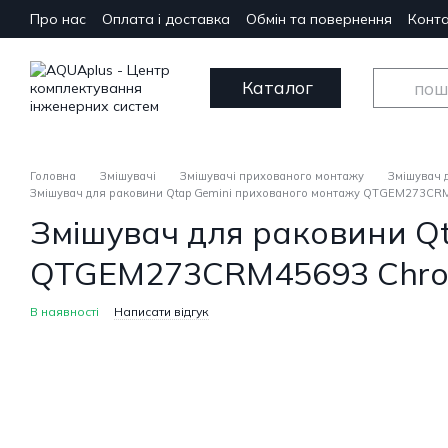
Перейти до основного контенту
Про нас
Оплата і доставка
Обмін та повернення
Конта
Каталог
Головна
Змішувачі
Змішувачі прихованого монтажу
Змішувач 
Змішувач для раковини Qtap Gemini прихованого монтажу QTGEM273CR
Змішувач для раковини Q
QTGEM273CRM45693 Chr
В наявності
Написати відгук