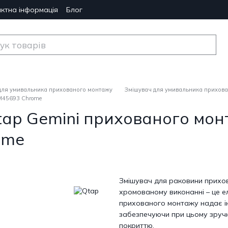
ктна інформація
Блог
для умивальника прихованого монтажу
Змішувач для умивальника прихова
M45693 Chrome
tap Gemini прихованого мо
ome
Змішувач для раковини прихо
хромованому виконанні – це ел
прихованого монтажу надає інт
забезпечуючи при цьому зручн
покриттю.