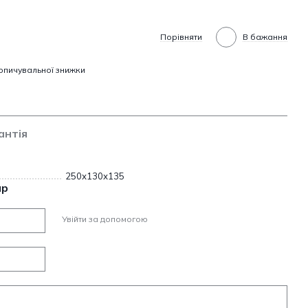
Порівняти
В бажання
опичувальної знижки
антія
250х130х135
ар
Увійти за допомогою