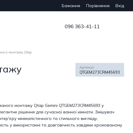
Бажання
Вхід
Порівняння
096 363-41-11
ного монтажу Qtap
нтажу
Артикул
QTGEM273CRM45693
ваного монтажу Qtap Gemini QTGEM273CRM45693 у
егантне рішення для сучасної ванної кімнати. Змішувач
ер'єру мінімалістичного та стильного вигляду,
ість у використанні та довговічність завдяки хромованому