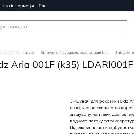
ктна інформація
Блог
мивальника низький
Змішувач для умивальника низький Lidz
Змішувач д
dz Aria 001F (k35) LDARI00
Змішувач для раковини Lidz A
сталі, яка не схильна до короз
змішувачу не тільки довговічно
водного потоку та температу
Підключення води відбувається