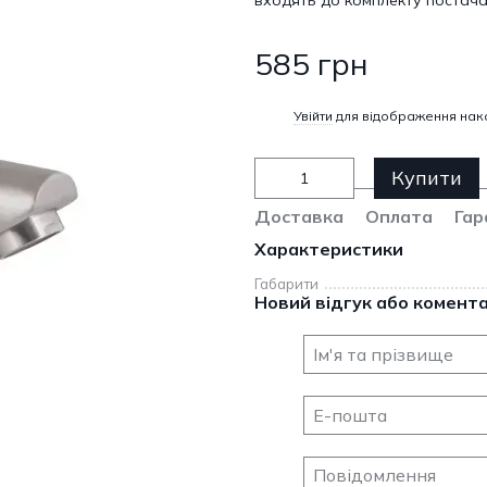
входять до комплекту постача
585 грн
%
Увійти
для відображення нак
Купити
Доставка
Оплата
Гар
Характеристики
Габарити
Новий відгук або комент