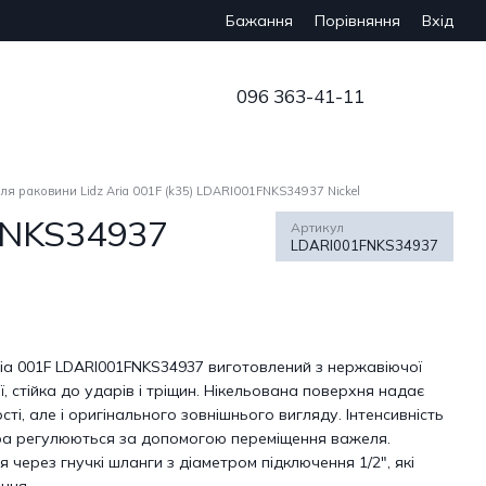
Бажання
Вхід
Порівняння
096 363-41-11
ля раковини Lidz Aria 001F (k35) LDARI001FNKS34937 Nickel
1FNKS34937
Артикул
LDARI001FNKS34937
ria 001F LDARI001FNKS34937 виготовлений з нержавіючої
ії, стійка до ударів і тріщин. Нікельована поверхня надає
сті, але і оригінального зовнішнього вигляду. Інтенсивність
ра регулюються за допомогою переміщення важеля.
 через гнучкі шланги з діаметром підключення 1/2", які