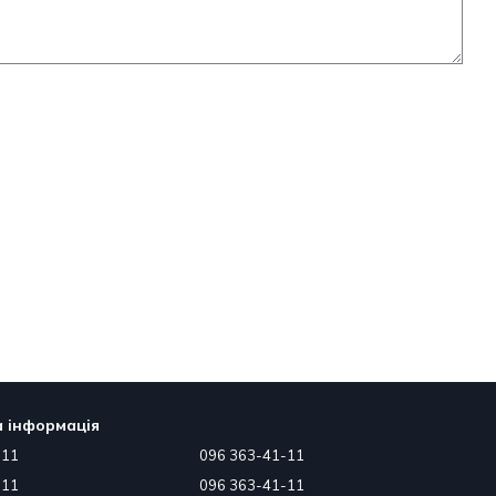
 інформація
-11
096 363-41-11
-11
096 363-41-11