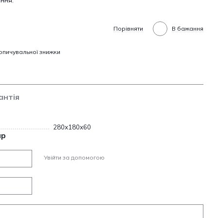
ння.
Порівняти
В бажання
опичувальної знижки
антія
280х180х60
ар
Увійти за допомогою