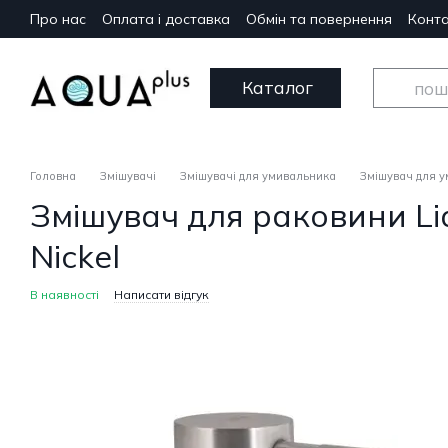
Перейти до основного контенту
Про нас
Оплата і доставка
Обмін та повернення
Конта
Каталог
Головна
Змішувачі
Змішувачі для умивальника
Змішувач для у
Змішувач для раковини Li
Nickel
В наявності
Написати відгук