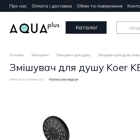
Перейти до основного контенту
Про нас
Оплата і доставка
Обмін та повернення
Конта
Каталог
Головна
Змішувачі
Змішувачі для душу
Змішувач для душу зов
Змішувач для душу Koer K
Немає в наявності
Написати відгук