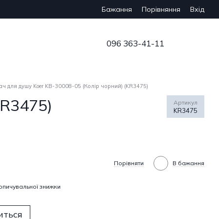
Бажання
Вхід
Порівняння
096 363-41-11
ач для душу Koer KB-30008-05 (Колір чорний) (KR3475)
KR3475)
Артикул
KR3475
Порівняти
В бажання
опичувальної знижки
иться