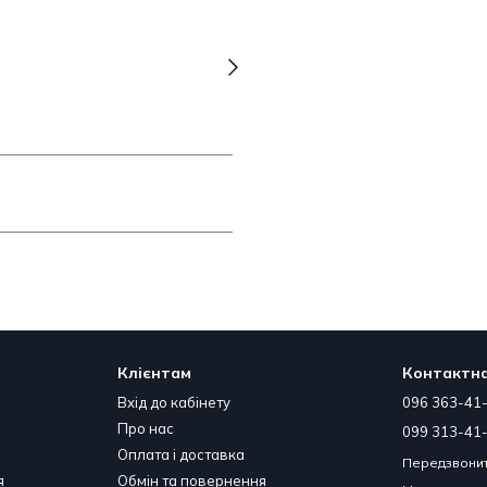
Клієнтам
Контактна
Вхід до кабінету
096 363-41
Про нас
099 313-41
Оплата і доставка
Передзвонит
я
Обмін та повернення