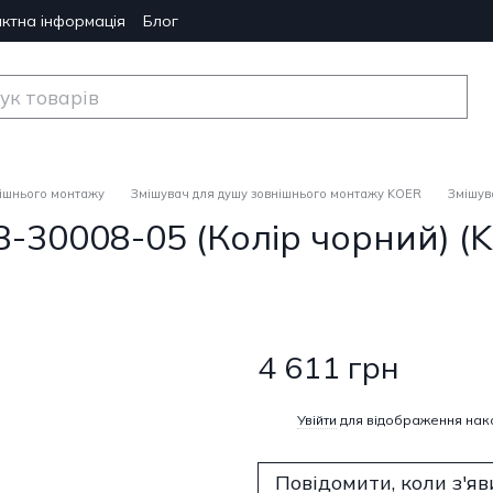
ктна інформація
Блог
нішнього монтажу
Змішувач для душу зовнішнього монтажу KOER
Змішув
B-30008-05 (Колір чорний) (
4 611 грн
%
Увійти
для відображення нак
Повідомити, коли з'яв