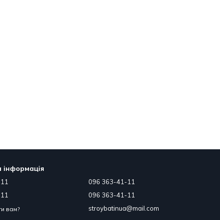
 інформація
-11
096 363-41-11
-11
096 363-41-11
stroybatinua@mail.com
и вам?