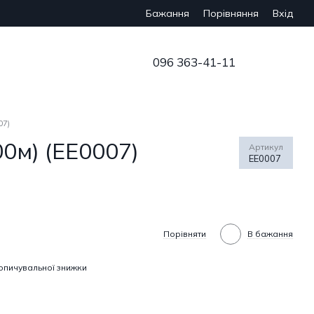
Бажання
Вхід
Порівняння
096 363-41-11
07)
0м) (EE0007)
Артикул
EE0007
Порівняти
В бажання
опичувальної знижки