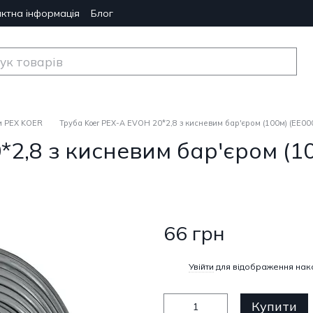
ктна інформація
Блог
и PEX KOER
Труба Koer PEX-A EVOH 20*2,8 з кисневим бар'єром (100м) (EE00
2,8 з кисневим бар'єром (10
66 грн
%
Увійти
для відображення нак
Купити