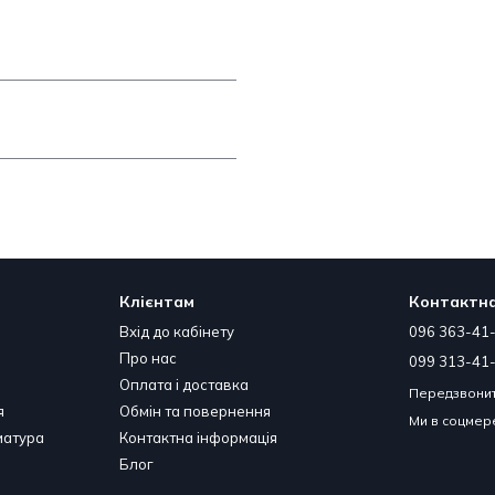
Клієнтам
Контактна
Вхід до кабінету
096 363-41
Про нас
099 313-41
Оплата і доставка
Передзвонит
я
Обмін та повернення
Ми в соцме
матура
Контактна інформація
Блог