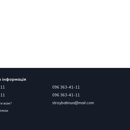
 інформація
-11
096 363-41-11
-11
096 363-41-11
stroybatinua@mail.com
и вам?
режах