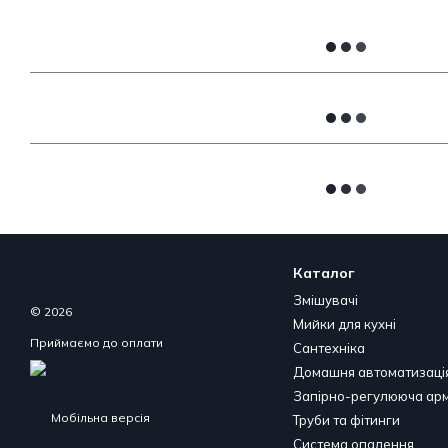
Каталог
Змішувачі
© 2026
Мийки для кухні
Приймаємо до оплати
Сантехніка
Домашня автоматизаці
Запірно-регулююча ар
Мобільна версія
Труби та фітинги
Система опалення