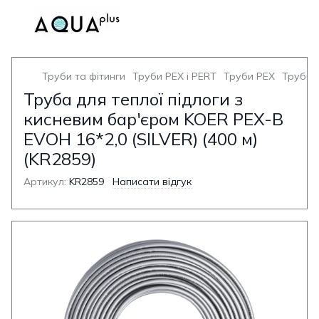
Труби та фітинги
Труби PEX і PERT
Труби PEX
Труби 
Труба для теплої підлоги з
кисневим бар'єром KOER PEX-B
EVOH 16*2,0 (SILVER) (400 м)
(KR2859)
Артикул:
KR2859
Написати відгук