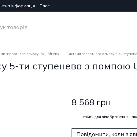
ктна інформація
Блог
ми зворотного осмосу (RO) Filtrons
Система зворотного осмосу 5-ти ступене
у 5-ти ступенева з помпою U
8 568 грн
%
Увійти
для відображення нак
Повідомити, коли з'яв