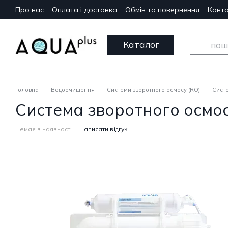
Перейти до основного контенту
Про нас
Оплата і доставка
Обмін та повернення
Конта
Каталог
Головна
Водоочищення
Системи зворотного осмосу (RO)
Систе
Система зворотного осмос
Немає в наявності
Написати відгук