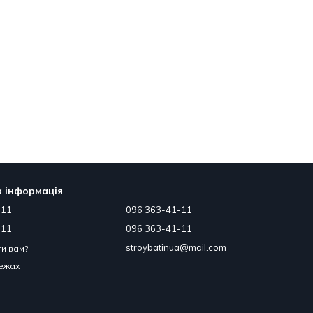
 інформація
-11
096 363-41-11
-11
096 363-41-11
stroybatinua@mail.com
и вам?
режах