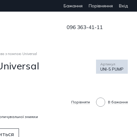
Бажання
Вхід
Порівняння
096 363-41-11
ва з помпою Universal
niversal
Артикул
UNI-5 PUMP
Порівняти
В бажання
опичувальної знижки
иться