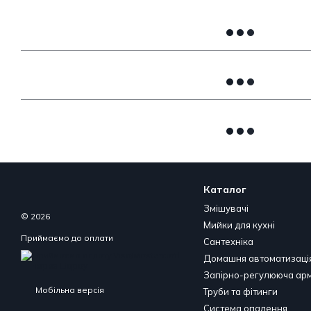
Каталог
Змішувачі
© 2026
Мийки для кухні
Приймаємо до оплати
Сантехніка
Домашня автоматизаці
Запірно-регулююча ар
Мобільна версія
Труби та фітинги
Система опалення