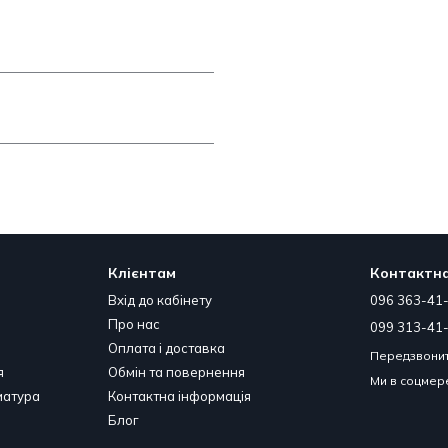
Клієнтам
Контактна
Вхід до кабінету
096 363-41
Про нас
099 313-41
Оплата і доставка
Передзвонит
я
Обмін та повернення
Ми в соцме
матура
Контактна інформація
Блог