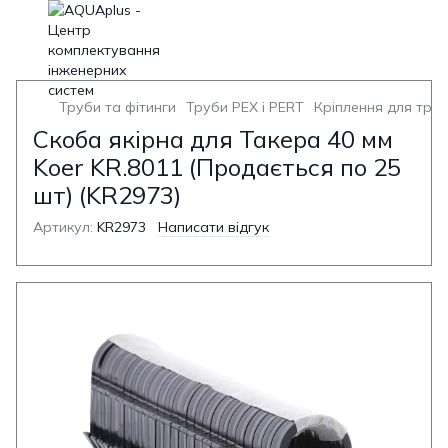
Труби та фітинги
Труби PEX і PERT
Кріплення для труб
Скоба якірна для Такера 40 мм
Koer KR.8011 (Продається по 25
шт) (KR2973)
Артикул:
KR2973
Написати відгук