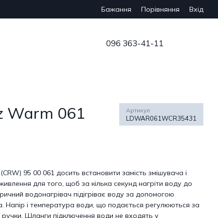
Бажання
Вхід
Порівняння
096 363-41-11
dz Warm 061
Артикул
LDWAR061WCR35431
 (CRW) 95 00 061 досить встановити замість змішувача і
ивлення для того, щоб за кілька секунд нагріти воду до
тричний водонагрівач підігріває воду за допомогою
 Напір і температура води, що подається регулюються за
 ручки. Шланги підключення води не входять у