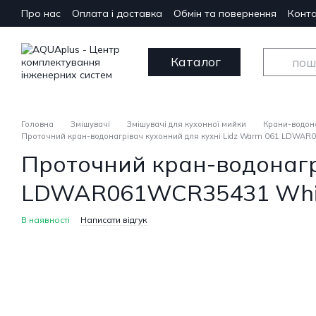
Перейти до основного контенту
Про нас
Оплата і доставка
Обмін та повернення
Конта
Каталог
Головна
Змішувачі
Змішувачі для кухонної мийки
Крани-водона
Проточний кран-водонагрівач кухонний для кухні Lidz Warm 061 LDWAR
Проточний кран-водонагрі
LDWAR061WCR35431 Whit
В наявності
Написати відгук