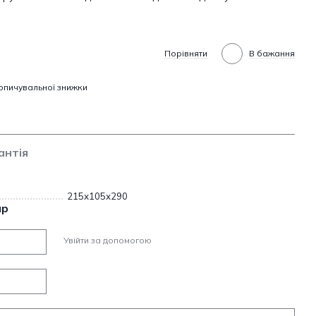
Порівняти
В бажання
опичувальної знижки
антія
215х105х290
ар
Увійти за допомогою