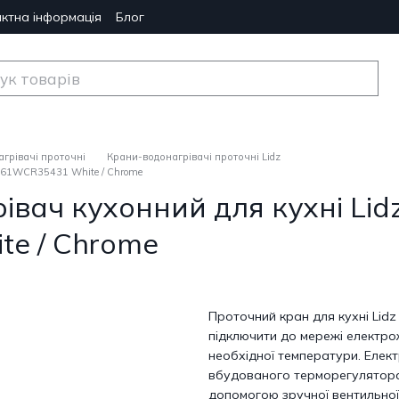
ктна інформація
Блог
грівачі проточні
Крани-водонагрівачі проточні Lidz
061WCR35431 White / Chrome
вач кухонний для кухні Li
e / Chrome
Проточний кран для кухні Lidz
підключити до мережі електрож
необхідної температури. Елек
вбудованого терморегулятора.
допомогою зручної вентильної