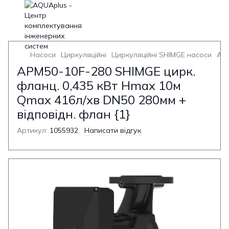
Насоси
Циркуляційні
Циркуляційні SHIMGE насоси
APM
APM50-10F-280 SHIMGE цирк.
фланц. 0,435 кВт Hmax 10м
Qmax 416л/хв DN50 280мм +
відповідн. флан {1}
Артикул:
1055932
Написати відгук