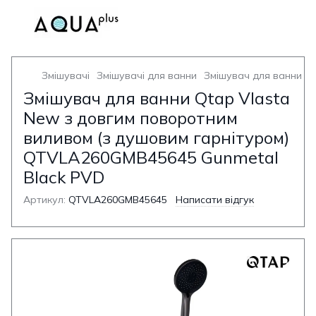
Змішувачі
Змішувачі для ванни
Змішувач для ванни з
Змішувач для ванни Qtap Vlasta
New з довгим поворотним
виливом (з душовим гарнітуром)
QTVLA260GMB45645 Gunmetal
Black PVD
Артикул:
QTVLA260GMB45645
Написати відгук