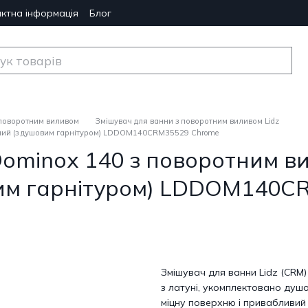
ктна інформація
Блог
 поворотним виливом
Змішувач для ванни з поворотним виливом Lidz
ьний (з душовим гарнітуром) LDDOM140CRM35529 Chrome
Dominox 140 з поворотним в
вим гарнітуром) LDDOM140C
Змішувач для ванни Lidz (CRM
з латуні, укомплектовано душ
міцну поверхню і привабливий