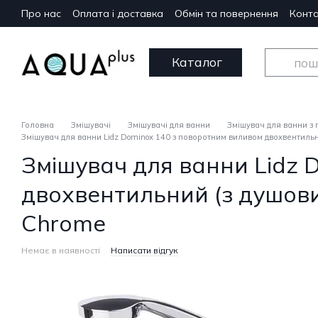
Перейти до основного контенту
Про нас
Оплата і доставка
Обмін та повернення
Конта
Каталог
Головна
Змішувачі
Змішувачі для ванни
Змішувач для ванни з
Змішувач для ванни Lidz Dominox 140 з поворотним виливом двохвентил
Змішувач для ванни Lidz 
двохвентильний (з душо
Chrome
Немає в наявності
Написати відгук