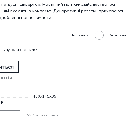
 на душ - дивертор. Настінний монтаж здійснюється за
, які входять в комплект. Декоративні розетки приховають
здобленні ванної кімнати.
Порівняти
В бажання
опичувальної знижки
иться
антія
400х145х95
ар
Увійти за допомогою