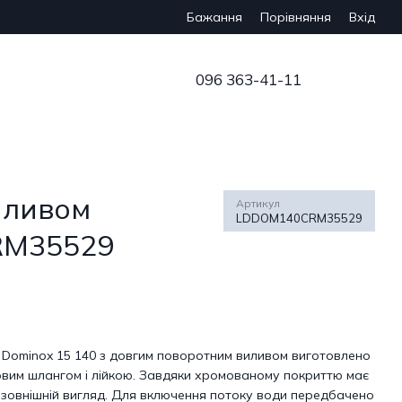
Бажання
Вхід
Порівняння
096 363-41-11
иливом
Артикул
LDDOM140CRM35529
RM35529
) Dominox 15 140 з довгим поворотним виливом виготовлено
овим шлангом і лійкою. Завдяки хромованому покриттю має
 зовнішній вигляд. Для включення потоку води передбачено