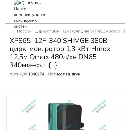
Насоси
Циркуляційні
Циркуляційні SHIMGE насоси
XPS
XPS65-12F-340 SHIMGE 380В
цирк. мок. ротор 1,3 кВт Hmax
12,5м Qmax 480л/хв DN65
340мм+фл. {1}
Артикул:
1048174
Написати відгук