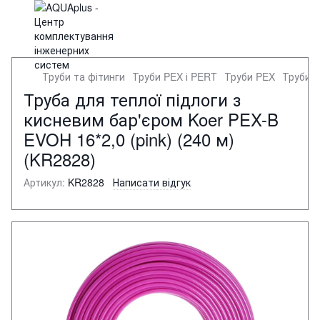
Труби та фітинги
Труби PEX і PERT
Труби PEX
Труби 
Труба для теплої підлоги з
кисневим бар'єром Koer PEX-B
EVOH 16*2,0 (pink) (240 м)
(KR2828)
Артикул:
KR2828
Написати відгук