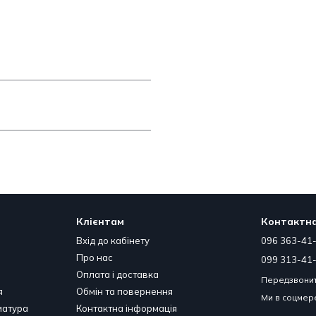
Клієнтам
Контактна
Вхід до кабінету
096 363-41
Про нас
099 313-41
Оплата і доставка
Передзвонит
я
Обмін та повернення
Ми в соцме
матура
Контактна інформація