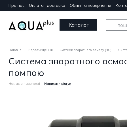
Перейти до основного контенту
Про нас
Оплата і доставка
Обмін та повернення
Конта
Каталог
Головна
Водоочищення
Системи зворотного осмосу (RO)
Систе
Система зворотного осмосу 
помпою
Немає в наявності
Написати відгук