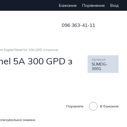
Бажання
Вхід
Порівняння
096 363-41-11
lim Digital Panel 5A 300 GPD з помпою
anel 5A 300 GPD з
Артикул
SLIMDG-
300G
Порівняти
В бажання
опичувальної знижки