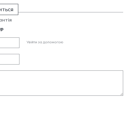
иться
антія
ар
Увійти за допомогою