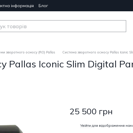
ктна інформація
Блог
ми зворотного осмосу (RO) Pallas
Система зворотного осмосу Pallas Iconic S
Pallas Iconic Slim Digital P
25 500 грн
%
Увійти
для відображення нак