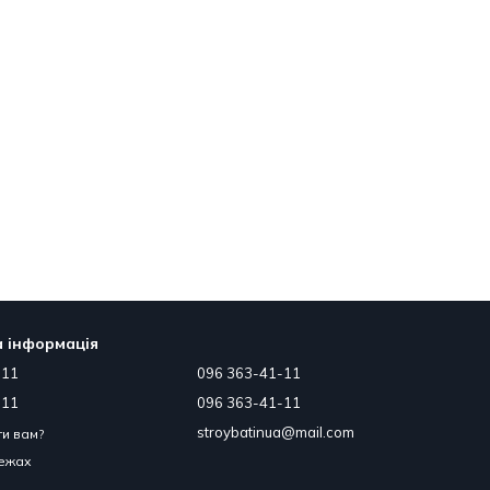
 інформація
-11
096 363-41-11
-11
096 363-41-11
stroybatinua@mail.com
и вам?
режах