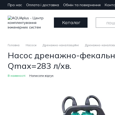
Перейти до основного контенту
Про нас
Оплата і доставка
Обмін та повернення
Конта
Каталог
Головна
Насоси
Дренажно-каналізаційні
Дренажно-каналізац
Насос дренажно-фекальни
Qmax=283 л/хв.
В наявності
Написати відгук