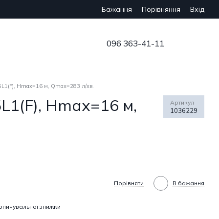
Бажання
Вхід
Порівняння
096 363-41-11
1(F), Hmax=16 м, Qmax=283 л/хв.
1(F), Hmax=16 м,
Артикул
1036229
Порівняти
В бажання
опичувальної знижки