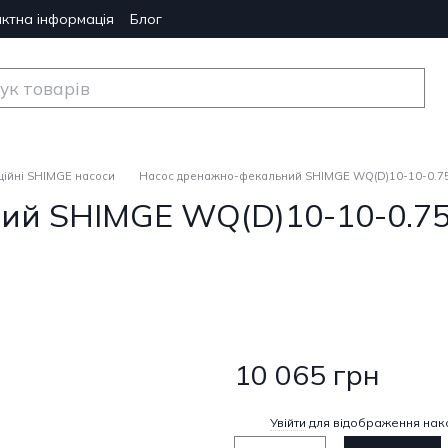
ктна інформація
Блог
ійні SHIMGE насоси
Насос дренажно-фекальний SHIMGE WQ(D)10-10-0.75L
й SHIMGE WQ(D)10-10-0.75L
10 065 грн
%
Увійти
для відображення нак