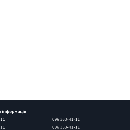
 інформація
-11
096 363-41-11
-11
096 363-41-11